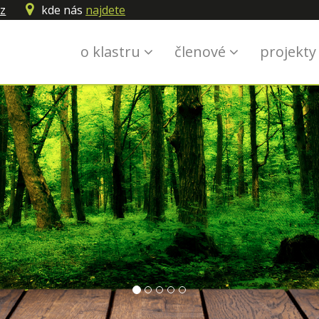
cz
kde nás
najdete
ZKUM • PARTNERSTVÍ A SPOLUPRÁCE • T
o klastru
členové
projekt