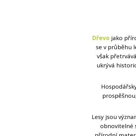
Dřevo
jako příro
se v průběhu l
však přetrvává
ukrývá histori
Hospodářsky 
prospěšnou, 
Lesy jsou význ
obnovitelné 
přírodní mater