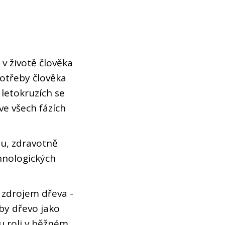
e v životě člověka
potřeby člověka
 letokruzích se
ve všech fázích
ou, zdravotně
chnologických
zdrojem dřeva -
aby dřevo jako
u roli v běžném