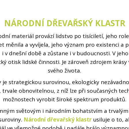
NÁRODNÍ DŘEVAŘSKÝ KLASTR
dní materiál provází lidstvo po tisíciletí, jeho rol
et měnila a vyvíjela, jeho význam pro existenci a 
 i v dnešní době a zůstane i v budoucnosti. V jeho
cký otisk lidské činnosti. Je zároveň zdrojem krásy 
svého života.
je strategickou surovinou, ekologicky nezávadn
trvale obnovitelnou, z níž lze při současných te
možnostech vyrobit široké spektrum produktů.
amným světovým i národním bohatstvím a trvalým 
suroviny.
Národní dřevařský klastr
usiluje o to, 
iál ve všemožné podobě i nadále hrálo významno