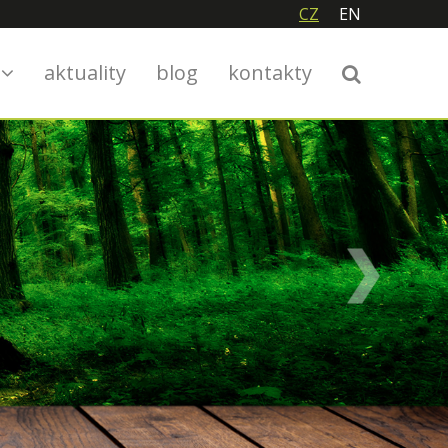
CZ
EN
RADICE A ŘEMESLO
y
aktuality
blog
kontakty
Next