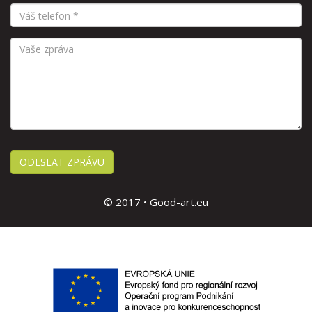
© 2017 • Good-art.eu